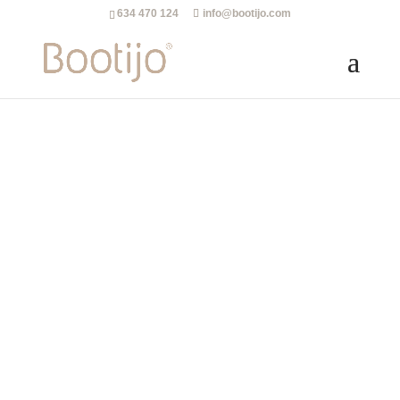
634 470 124
info@bootijo.com
Productos ecológicos
de grandes alfareros
Botijos, botijas,
bebederos, platos…